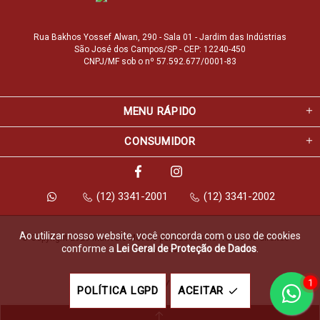
Rua Bakhos Yossef Alwan, 290 - Sala 01 - Jardim das Indústrias
São José dos Campos/SP - CEP: 12240-450
CNPJ/MF sob o nº 57.592.677/0001-83
MENU RÁPIDO
CONSUMIDOR
(12) 3341-2001
(12) 3341-2002
Ao utilizar nosso website, você concorda com o uso de cookies
© Copyright 2026 Marfvale Móveis para Escritório. Todos os direitos 
conforme a
Lei Geral de Proteção de Dados
.
reservados.
1
Feito com
pela
POLÍTICA LGPD
ACEITAR