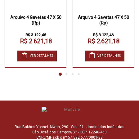
Arquivo 4 Gavetas 47 X 50
Arquivo 4 Gavetas 47 X 50
(Rp)
(Rp)
R$ 3.122,46
R$ 3.122,46
R$ 2.621,18
R$ 2.621,18
VER DETALHES
VER DETALHES
Rua Bakhos Yossef Alwan, 290 - Sala 01 - Jardim das Indústrias
São José dos Campos/SP - CEP: 12240-450
CNPJ/MF sob o nº 57.592.677/0001-83