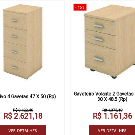
- 16%
Gaveteiro Volante 2 Gavetas
ivo 4 Gavetas 47 X 50 (Rp)
30 X 48,5 (Rp)
R$ 3.122,46
R$ 1.375,18
R$ 2.621,18
R$ 1.161,36
VER DETALHES
VER DETALHES