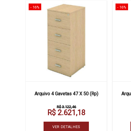
- 16%
- 16%
36 X 45
Arquivo 4 Gavetas 47 X 50 (Rp)
Arqu
R$ 3.122,46
R$ 2.621,18
VER DETALHES