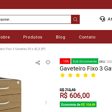
At
Sobre
Produtos
Blog
Contato
iro Fixo 3 Gavetas 30 x 42,3 (IP)
- 15%
Sob Encomenda
SKU:
302
Gaveteiro Fixo 3 Ga
R$ 710,49
R$ 606,00
Economia de
R$ 104,49