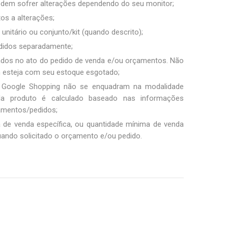
podem sofrer alterações dependendo do seu monitor;
tos a alterações;
unitário ou conjunto/kit (quando descrito);
ndidos separadamente;
ados no ato do pedido de venda e/ou orçamentos. Não
m esteja com seu estoque esgotado;
 Google Shopping não se enquadram na modalidade
ada produto é calculado baseado nas informações
amentos/pedidos;
a de venda específica, ou quantidade mínima de venda
uando solicitado o orçamento e/ou pedido.