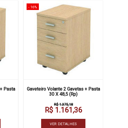
- 16%
- 16%
 + Pasta
Gaveteiro Volante 2 Gavetas + Pasta
Gavete
30 X 48,5 (Rp)
R$ 1.375,18
R$ 1.161,36
VER DETALHES