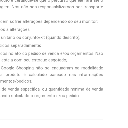
duto e certifique-se que o percurso que ele fará até o
sagem. Nós não nos responsabilizamos por transporte
podem sofrer alterações dependendo do seu monitor;
tos a alterações;
unitário ou conjunto/kit (quando descrito);
ndidos separadamente;
ados no ato do pedido de venda e/ou orçamentos. Não
m esteja com seu estoque esgotado;
 Google Shopping não se enquadram na modalidade
ada produto é calculado baseado nas informações
amentos/pedidos;
a de venda específica, ou quantidade mínima de venda
uando solicitado o orçamento e/ou pedido.