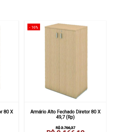
- 16%
- 15%
or 80 X
Armário Alto Fechado Diretor 80 X
Armário 
49,7 (Rp)
R$ 3.766,37