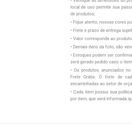
• Verifique as dimensões do pro
local de uso permite sua pas
de produtos;
• Fique atento, nossas cores 
• Frete e prazo de entrega sujei
• Valor corresponde ao produto 
• Demais itens da foto, são ve
• Estoques podem ser confirm
será gerado pedido caso o ite
• Os produtos anunciados no
Frete Grátis. O frete de c
encaminhadas ao setor de orç
• Cada item possui sua polític
por item, que será informada q