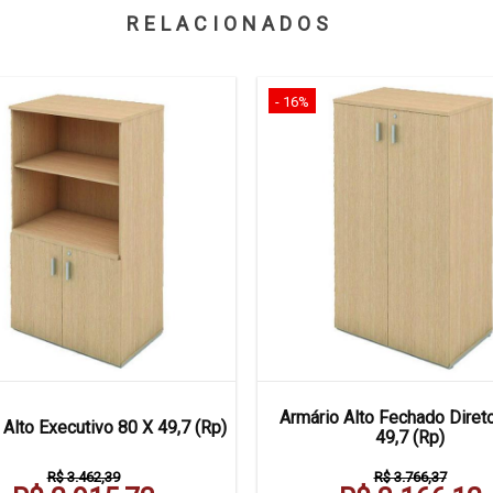
RELACIONADOS
- 16%
Armário Alto Fechado Diret
 Alto Executivo 80 X 49,7 (Rp)
49,7 (Rp)
R$ 3.462,39
R$ 3.766,37