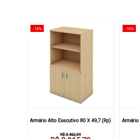
- 16%
- 16%
ivo 45 X
Armário Alto Executivo 80 X 49,7 (Rp)
Armário
R$ 3.462,39