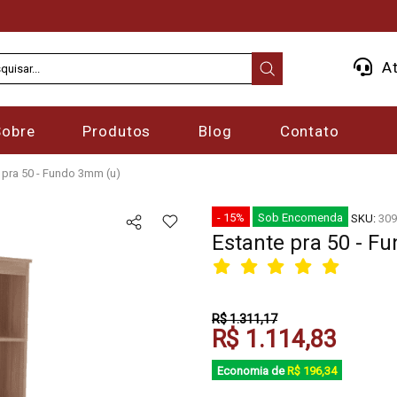
At
Sobre
Produtos
Blog
Contato
 pra 50 - Fundo 3mm (u)
- 15%
Sob Encomenda
SKU:
309
Estante pra 50 - F
R$ 1.311,17
R$ 1.114,83
Economia de
R$ 196,34