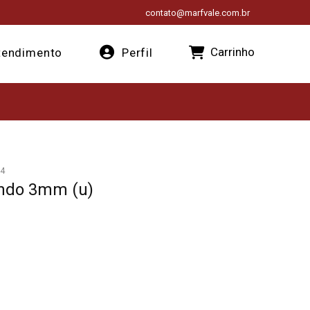
contato@marfvale.com.br
Carrinho
endimento
Perfil
4
undo 3mm (u)