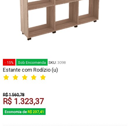
- 15%
Sob Encomenda
SKU:
3098
Estante com Rodízio (u)
R$ 1.560,78
R$ 1.323,37
Economia de
R$ 237,41