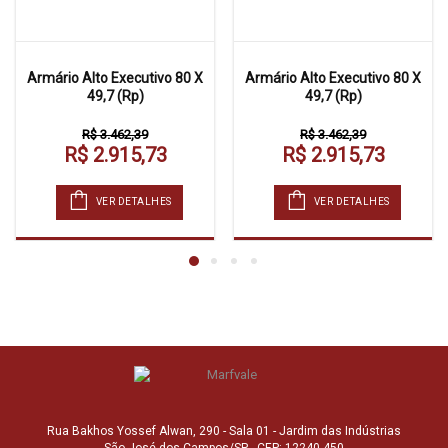
Armário Alto Executivo 80 X
Armário Alto Executivo 80 X
49,7 (Rp)
49,7 (Rp)
R$ 3.462,39
R$ 3.462,39
R$ 2.915,73
R$ 2.915,73
VER DETALHES
VER DETALHES
Rua Bakhos Yossef Alwan, 290 - Sala 01 - Jardim das Indústrias
São José dos Campos/SP - CEP: 12240-450