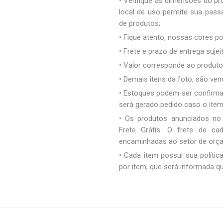
• Verifique as dimensões do pro
local de uso permite sua pas
de produtos;
• Fique atento, nossas cores 
• Frete e prazo de entrega sujei
• Valor corresponde ao produto 
• Demais itens da foto, são ve
• Estoques podem ser confirm
será gerado pedido caso o ite
• Os produtos anunciados no
Frete Grátis. O frete de c
encaminhadas ao setor de orç
• Cada item possui sua polític
por item, que será informada q