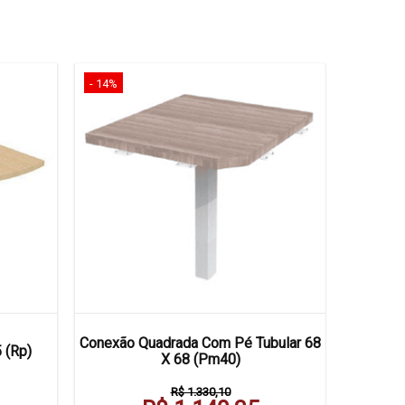
- 14%
- 14%
Conexão Quadrada Com Pé Tubular 68
Conexão 
 (Rp)
X 68 (Pm40)
R$ 1.330,10