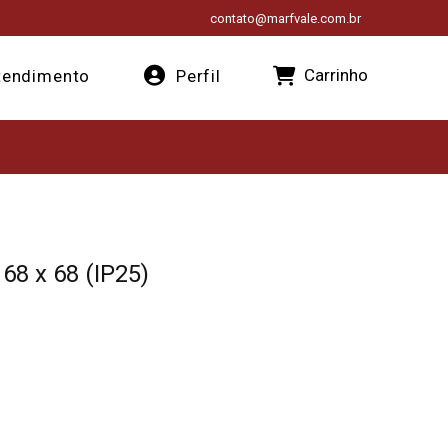
contato@marfvale.com.br
Carrinho
endimento
Perfil
8 x 68 (IP25)