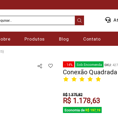
At
Sobre
Produtos
Blog
Contato
25)
- 14%
Sob Encomenda
SKU:
427
Conexão Quadrada 6
R$ 1.375,82
R$ 1.178,63
Economia de
R$ 197,19