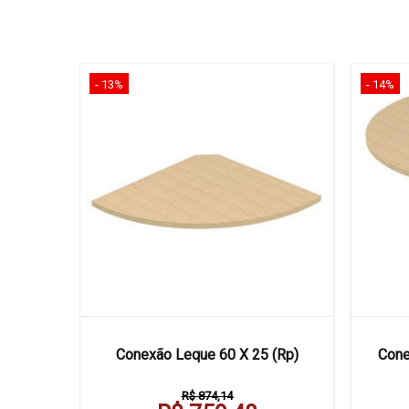
- 13%
- 14%
ic
Conexão Leque 60 X 25 (Rp)
Cone
R$ 874,14