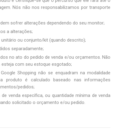
duto e certifique-se que o percurso que ele fará até o
sagem. Nós não nos responsabilizamos por transporte
podem sofrer alterações dependendo do seu monitor;
tos a alterações;
unitário ou conjunto/kit (quando descrito);
ndidos separadamente;
ados no ato do pedido de venda e/ou orçamentos. Não
m esteja com seu estoque esgotado;
 Google Shopping não se enquadram na modalidade
ada produto é calculado baseado nas informações
amentos/pedidos;
a de venda específica, ou quantidade mínima de venda
uando solicitado o orçamento e/ou pedido.