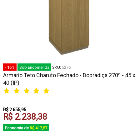
- 16%
Sob Encomenda
SKU:
5276
Armário Teto Charuto Fechado - Dobradiça 270º - 45 x
40 (IP)
R$ 2.655,95
R$ 2.238,38
Economia de
R$ 417,57