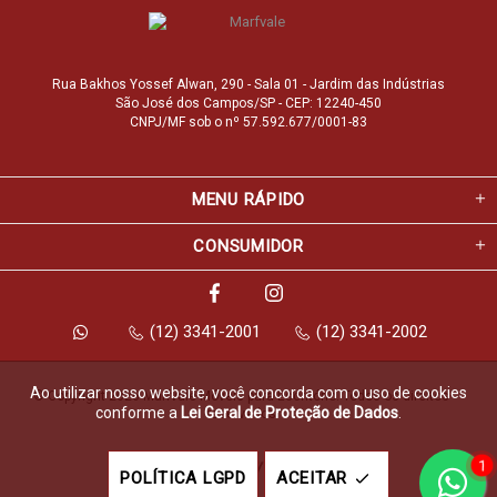
Rua Bakhos Yossef Alwan, 290 - Sala 01 - Jardim das Indústrias
São José dos Campos/SP - CEP: 12240-450
CNPJ/MF sob o nº 57.592.677/0001-83
MENU RÁPIDO
CONSUMIDOR
(12) 3341-2001
(12) 3341-2002
Ao utilizar nosso website, você concorda com o uso de cookies
© Copyright 2026 Marfvale Móveis para Escritório. Todos os direitos 
conforme a
Lei Geral de Proteção de Dados
.
reservados.
1
Feito com
pela
POLÍTICA LGPD
ACEITAR