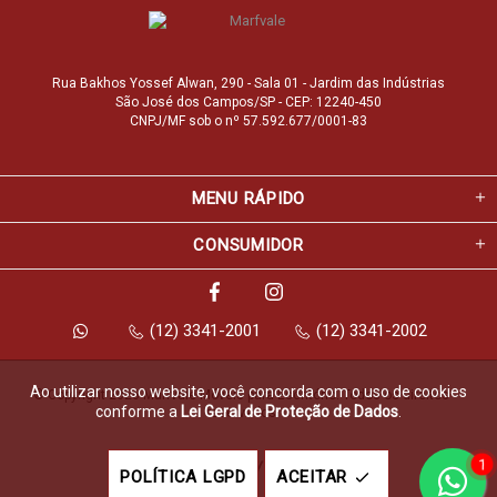
Rua Bakhos Yossef Alwan, 290 - Sala 01 - Jardim das Indústrias
São José dos Campos/SP - CEP: 12240-450
CNPJ/MF sob o nº 57.592.677/0001-83
MENU RÁPIDO
CONSUMIDOR
(12) 3341-2001
(12) 3341-2002
Ao utilizar nosso website, você concorda com o uso de cookies
© Copyright 2026 Marfvale Móveis para Escritório. Todos os direitos 
conforme a
Lei Geral de Proteção de Dados
.
reservados.
1
Feito com
pela
POLÍTICA LGPD
ACEITAR