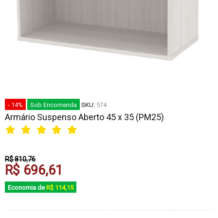
- 14%
Sob Encomenda
SKU:
574
Armário Suspenso Aberto 45 x 35 (PM25)
R$ 810,76
R$ 696,61
Economia de
R$ 114,15