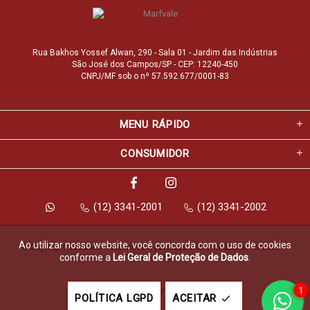
Rua Bakhos Yossef Alwan, 290 - Sala 01 - Jardim das Indústrias
São José dos Campos/SP - CEP: 12240-450
CNPJ/MF sob o nº 57.592.677/0001-83
MENU RÁPIDO
CONSUMIDOR
(12) 3341-2001
(12) 3341-2002
Ao utilizar nosso website, você concorda com o uso de cookies
© Copyright 2026 Marfvale Móveis para Escritório. Todos os direitos 
conforme a
Lei Geral de Proteção de Dados
.
reservados.
1
Feito com
pela
POLÍTICA LGPD
ACEITAR