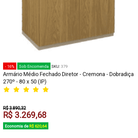
- 16%
Sob Encomenda
SKU:
379
Armário Médio Fechado Diretor - Cremona - Dobradiça
270º - 80 x 50 (IP)
R$ 3.890,32
R$ 3.269,68
Economia de
R$ 620,64