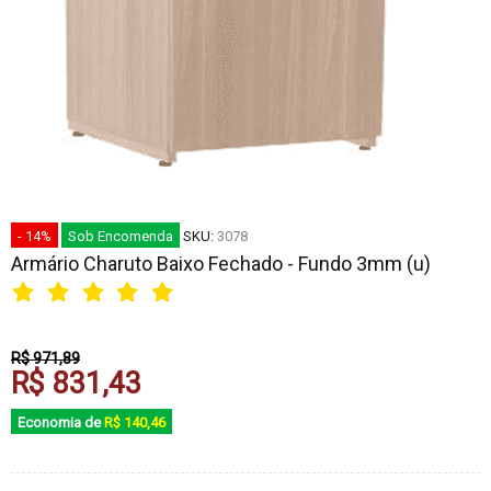
- 14%
Sob Encomenda
SKU:
3078
Armário Charuto Baixo Fechado - Fundo 3mm (u)
R$ 971,89
R$ 831,43
Economia de
R$ 140,46