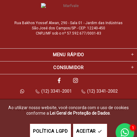
Rua Bakhos Yossef Alwan, 290 - Sala 01 - Jardim das Indústrias
São José dos Campos/SP - CEP: 12240-450
CNPJ/MF sob o nº 57.592.677/0001-83
MENU RÁPIDO
CONSUMIDOR
(12) 3341-2001
(12) 3341-2002
Ao utilizar nosso website, você concorda com o uso de cookies
© Copyright 2026 Marfvale Móveis para Escritório. Todos os direitos 
conforme a
Lei Geral de Proteção de Dados
.
reservados.
1
Feito com
pela
POLÍTICA LGPD
ACEITAR