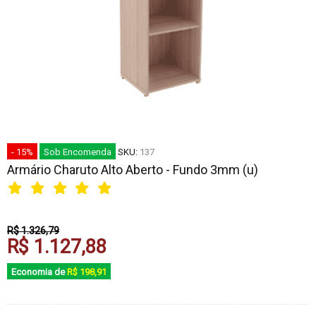
- 15%
Sob Encomenda
SKU:
137
Armário Charuto Alto Aberto - Fundo 3mm (u)
R$ 1.326,79
R$ 1.127,88
Economia de
R$ 198,91