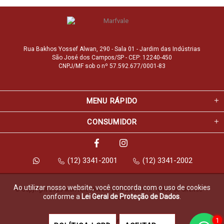
Rua Bakhos Yossef Alwan, 290 - Sala 01 - Jardim das Indústrias
São José dos Campos/SP - CEP: 12240-450
CNPJ/MF sob o nº 57.592.677/0001-83
MENU RÁPIDO
CONSUMIDOR
(12) 3341-2001
(12) 3341-2002
Ao utilizar nosso website, você concorda com o uso de cookies
© Copyright 2026 Marfvale Móveis para Escritório. Todos os direitos 
conforme a
Lei Geral de Proteção de Dados
.
reservados.
1
Feito com
pela