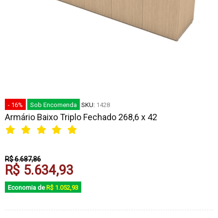
- 16%
Sob Encomenda
SKU:
1428
Armário Baixo Triplo Fechado 268,6 x 42
R$ 6.687,86
R$ 5.634,93
Economia de
R$ 1.052,93