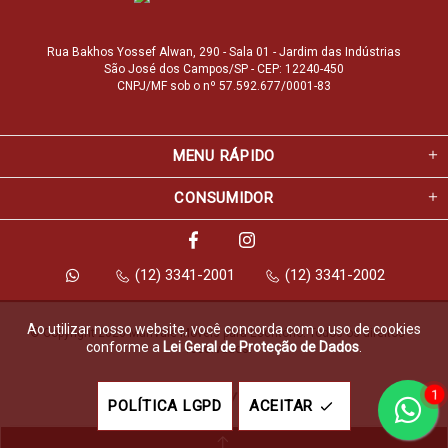
Rua Bakhos Yossef Alwan, 290 - Sala 01 - Jardim das Indústrias
São José dos Campos/SP - CEP: 12240-450
CNPJ/MF sob o nº 57.592.677/0001-83
MENU RÁPIDO
CONSUMIDOR
(12) 3341-2001
(12) 3341-2002
Ao utilizar nosso website, você concorda com o uso de cookies
© Copyright 2026 Marfvale Móveis para Escritório. Todos os direitos 
conforme a
Lei Geral de Proteção de Dados
.
reservados.
1
Feito com
pela
POLÍTICA LGPD
ACEITAR