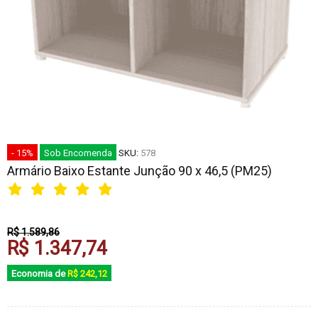
- 15%
Sob Encomenda
SKU:
578
Armário Baixo Estante Junção 90 x 46,5 (PM25)
R$ 1.589,86
R$ 1.347,74
Economia de
R$ 242,12