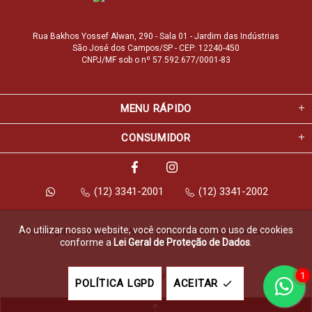
Rua Bakhos Yossef Alwan, 290 - Sala 01 - Jardim das Indústrias
São José dos Campos/SP - CEP: 12240-450
CNPJ/MF sob o nº 57.592.677/0001-83
MENU RÁPIDO
CONSUMIDOR
(12) 3341-2001
(12) 3341-2002
Ao utilizar nosso website, você concorda com o uso de cookies
© Copyright 2026 Marfvale Móveis para Escritório. Todos os direitos 
conforme a
Lei Geral de Proteção de Dados
.
reservados.
1
Feito com
pela
POLÍTICA LGPD
ACEITAR