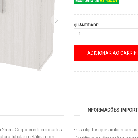
Economia de
R$ 460,04
QUANTIDADE:
ADICIONAR AO CARRIN
INFORMAÇÕES IMPOR
a 2mm; Corpo confeccionados
• Os objetos que ambientam a
tura tubular metálica com