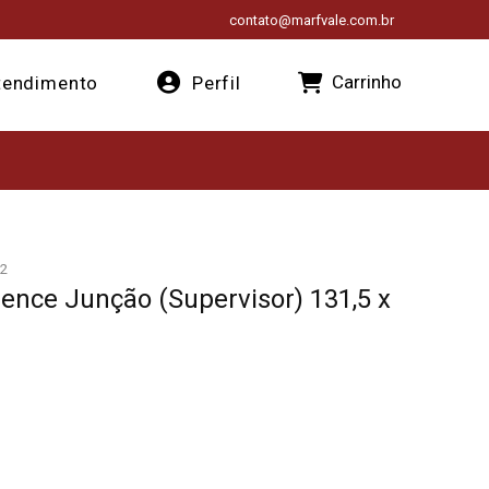
contato@marfvale.com.br
Carrinho
endimento
Perfil
2
ence Junção (Supervisor) 131,5 x