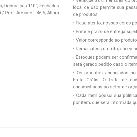
• Verifique as dimensões do pro
lha; Dobradiças 110°; Fechadura
local de uso permite sua pas
/ Prof. Armário - 46,5; Altura:
de produtos;
• Fique atento, nossas cores 
• Frete e prazo de entrega sujei
• Valor corresponde ao produto 
• Demais itens da foto, são ve
• Estoques podem ser confirm
será gerado pedido caso o ite
• Os produtos anunciados no
Frete Grátis. O frete de c
encaminhadas ao setor de orç
• Cada item possui sua polític
por item, que será informada q