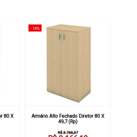
- 16%
- 15%
or 80 X
Armário Alto Fechado Diretor 80 X
Armário 
49,7 (Rp)
R$ 3.766,37