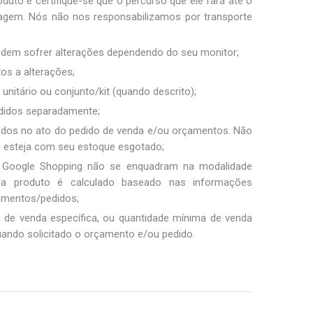
duto e certifique-se que o percurso que ele fará até o
sagem. Nós não nos responsabilizamos por transporte
podem sofrer alterações dependendo do seu monitor;
tos a alterações;
unitário ou conjunto/kit (quando descrito);
ndidos separadamente;
ados no ato do pedido de venda e/ou orçamentos. Não
m esteja com seu estoque esgotado;
 Google Shopping não se enquadram na modalidade
ada produto é calculado baseado nas informações
amentos/pedidos;
a de venda específica, ou quantidade mínima de venda
uando solicitado o orçamento e/ou pedido.