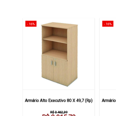
- 16%
- 16%
ivo 45 X
Armário Alto Executivo 80 X 49,7 (Rp)
Armário
R$ 3.462,39