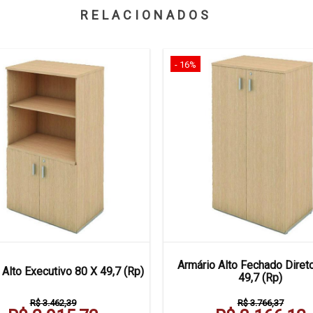
RELACIONADOS
- 16%
Armário Alto Fechado Diret
 Alto Executivo 80 X 49,7 (Rp)
49,7 (Rp)
R$ 3.462,39
R$ 3.766,37