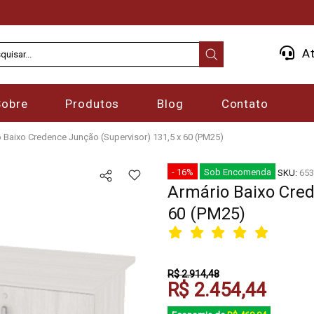
At
Sobre
Produtos
Blog
Contato
 Baixo Credence Junção (Supervisor) 131,5 x 60 (PM25)
- 16%
Sob Encomenda
SKU:
653
Armário Baixo Cred
60 (PM25)
R$ 2.914,48
R$ 2.454,44