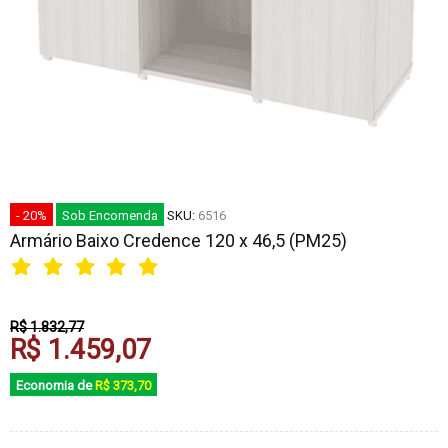
- 20%
Sob Encomenda
SKU:
6516
Armário Baixo Credence 120 x 46,5 (PM25)
R$ 1.832,77
R$ 1.459,07
Economia de
R$ 373,70