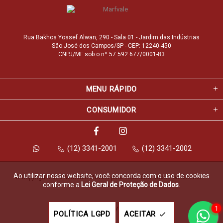
Rua Bakhos Yossef Alwan, 290 - Sala 01 - Jardim das Indústrias
São José dos Campos/SP - CEP: 12240-450
CNPJ/MF sob o nº 57.592.677/0001-83
MENU RÁPIDO
CONSUMIDOR
(12) 3341-2001
(12) 3341-2002
Ao utilizar nosso website, você concorda com o uso de cookies
© Copyright 2026 Marfvale Móveis para Escritório. Todos os direitos 
conforme a
Lei Geral de Proteção de Dados
.
reservados.
1
Feito com
pela
POLÍTICA LGPD
ACEITAR