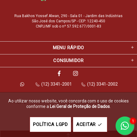
Rua Bakhos Yossef Alwan, 290 - Sala 01 - Jardim das Indústrias
São José dos Campos/SP - CEP: 12240-450
CNPJ/MF sob o nº 57.592.677/0001-83
MENU RÁPIDO
CONSUMIDOR
(12) 3341-2001
(12) 3341-2002
Ao utilizar nosso website, você concorda com o uso de cookies
© Copyright 2026 Marfvale Móveis para Escritório. Todos os direitos 
conforme a
Lei Geral de Proteção de Dados
.
reservados.
1
Feito com
pela
POLÍTICA LGPD
ACEITAR