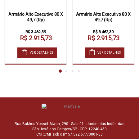
Armário Alto Executivo 80 X
Armário Alto Executivo 80 X
49,7 (Rp)
49,7 (Rp)
R$ 3.462,39
R$ 3.462,39
R$ 2.915,73
R$ 2.915,73
VER DETALHES
VER DETALHES
Rua Bakhos Yossef Alwan, 290 - Sala 01 - Jardim das Indústrias
São José dos Campos/SP - CEP: 12240-450
CNPJ/MF sob o nº 57.592.677/0001-83