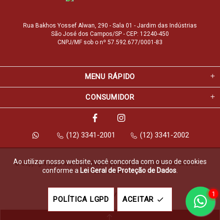
Rua Bakhos Yossef Alwan, 290 - Sala 01 - Jardim das Indústrias
São José dos Campos/SP - CEP: 12240-450
CNPJ/MF sob o nº 57.592.677/0001-83
MENU RÁPIDO
CONSUMIDOR
(12) 3341-2001
(12) 3341-2002
Ao utilizar nosso website, você concorda com o uso de cookies
© Copyright 2026 Marfvale Móveis para Escritório. Todos os direitos 
conforme a
Lei Geral de Proteção de Dados
.
reservados.
1
Feito com
pela
POLÍTICA LGPD
ACEITAR