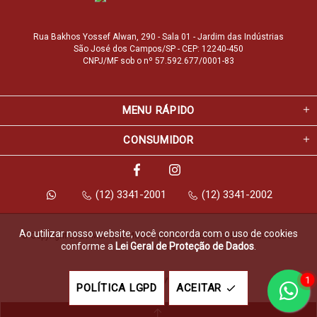
Rua Bakhos Yossef Alwan, 290 - Sala 01 - Jardim das Indústrias
São José dos Campos/SP - CEP: 12240-450
CNPJ/MF sob o nº 57.592.677/0001-83
MENU RÁPIDO
CONSUMIDOR
(12) 3341-2001
(12) 3341-2002
Ao utilizar nosso website, você concorda com o uso de cookies
© Copyright 2026 Marfvale Móveis para Escritório. Todos os direitos 
conforme a
Lei Geral de Proteção de Dados
.
reservados.
1
Feito com
pela
POLÍTICA LGPD
ACEITAR