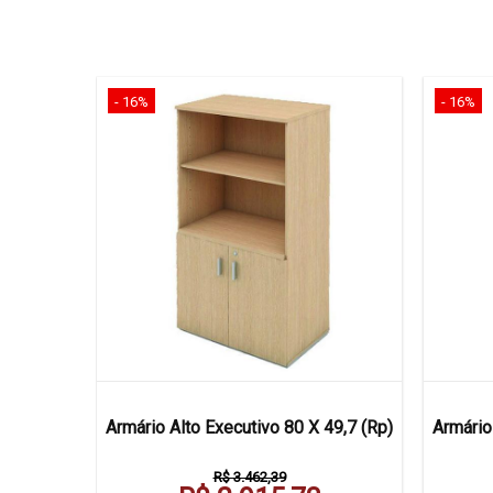
- 16%
- 16%
ivo 45 X
Armário Alto Executivo 80 X 49,7 (Rp)
Armário
R$ 3.462,39