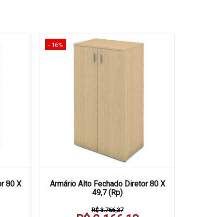
- 16%
- 15%
or 80 X
Armário Alto Fechado Diretor 80 X
Armário 
49,7 (Rp)
R$ 3.766,37