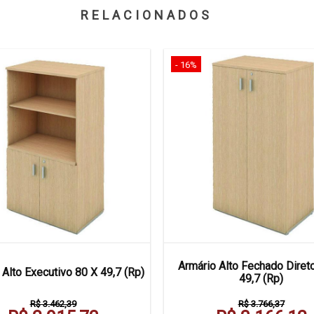
RELACIONADOS
- 16%
Armário Alto Fechado Diret
 Alto Executivo 80 X 49,7 (Rp)
49,7 (Rp)
R$ 3.462,39
R$ 3.766,37