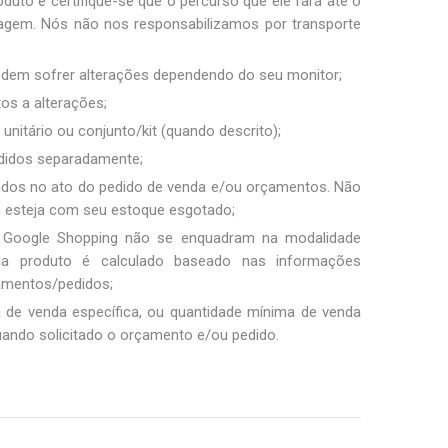
duto e certifique-se que o percurso que ele fará até o
sagem. Nós não nos responsabilizamos por transporte
podem sofrer alterações dependendo do seu monitor;
tos a alterações;
unitário ou conjunto/kit (quando descrito);
ndidos separadamente;
ados no ato do pedido de venda e/ou orçamentos. Não
m esteja com seu estoque esgotado;
 Google Shopping não se enquadram na modalidade
ada produto é calculado baseado nas informações
amentos/pedidos;
a de venda específica, ou quantidade mínima de venda
uando solicitado o orçamento e/ou pedido.