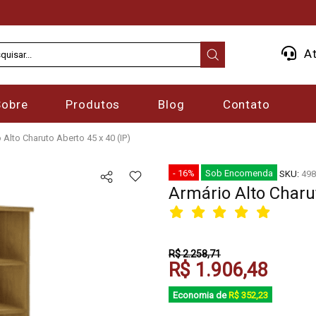
At
Sobre
Produtos
Blog
Contato
 Alto Charuto Aberto 45 x 40 (IP)
- 16%
Sob Encomenda
SKU:
498
Armário Alto Charut
R$ 2.258,71
R$ 1.906,48
Economia de
R$ 352,23