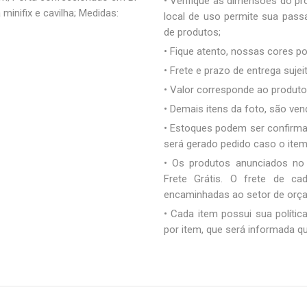
• Verifique as dimensões do pro
inifix e cavilha; Medidas:
local de uso permite sua pas
de produtos;
• Fique atento, nossas cores 
• Frete e prazo de entrega sujei
• Valor corresponde ao produto 
• Demais itens da foto, são ve
• Estoques podem ser confirm
será gerado pedido caso o ite
• Os produtos anunciados no
Frete Grátis. O frete de c
encaminhadas ao setor de orç
• Cada item possui sua polític
por item, que será informada q