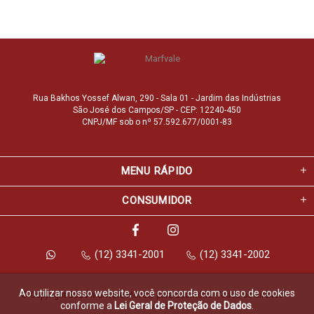
Rua Bakhos Yossef Alwan, 290 - Sala 01 - Jardim das Indústrias
São José dos Campos/SP - CEP: 12240-450
CNPJ/MF sob o nº 57.592.677/0001-83
MENU RÁPIDO
CONSUMIDOR
(12) 3341-2001
(12) 3341-2002
Ao utilizar nosso website, você concorda com o uso de cookies
© Copyright 2026 Marfvale Móveis para Escritório. Todos os direitos 
conforme a
Lei Geral de Proteção de Dados
.
reservados.