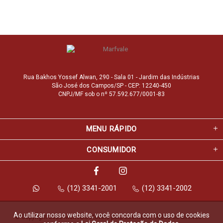
Rua Bakhos Yossef Alwan, 290 - Sala 01 - Jardim das Indústrias
São José dos Campos/SP - CEP: 12240-450
CNPJ/MF sob o nº 57.592.677/0001-83
MENU RÁPIDO
CONSUMIDOR
(12) 3341-2001
(12) 3341-2002
Ao utilizar nosso website, você concorda com o uso de cookies
© Copyright 2026 Marfvale Móveis para Escritório. Todos os direitos 