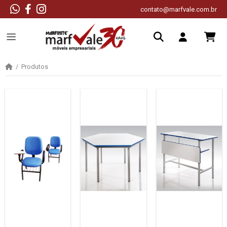
contato@marfvale.com.br
Produtos