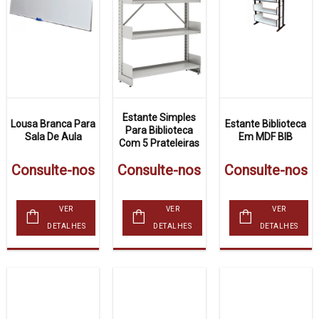
Estante Simples
Lousa Branca Para
Estante Biblioteca
Para Biblioteca
Sala De Aula
Em MDF BIB
Com 5 Prateleiras
Consulte-nos
Consulte-nos
Consulte-nos
VER
VER
VER
DETALHES
DETALHES
DETALHES