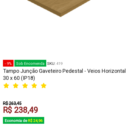
- 9%
Sob Encomenda
SKU:
419
Tampo Junção Gaveteiro Pedestal - Veios Horizontal
30 x 60 (IP18)
R$ 263,45
R$ 238,49
Economia de
R$ 24,96