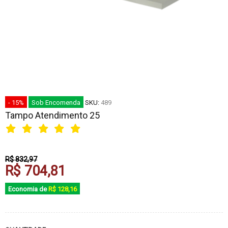
- 15%
Sob Encomenda
SKU:
489
Tampo Atendimento 25
R$ 832,97
R$ 704,81
Economia de
R$ 128,16