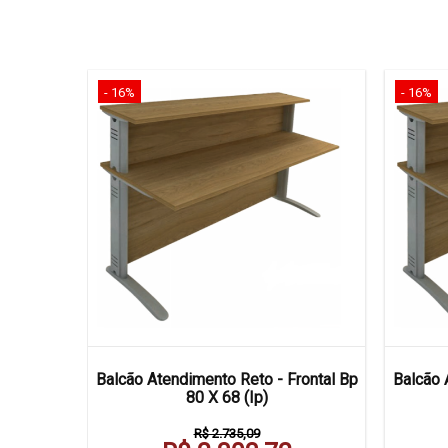
- 16%
- 16%
rontal Bp
Balcão Atendimento Reto - Frontal Bp
Balcão 
80 X 68 (Ip)
R$ 2.735,09