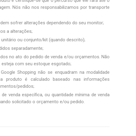
duto e certifique-se que o percurso que ele fará até o
sagem. Nós não nos responsabilizamos por transporte
podem sofrer alterações dependendo do seu monitor;
tos a alterações;
unitário ou conjunto/kit (quando descrito);
ndidos separadamente;
ados no ato do pedido de venda e/ou orçamentos. Não
m esteja com seu estoque esgotado;
 Google Shopping não se enquadram na modalidade
ada produto é calculado baseado nas informações
amentos/pedidos;
a de venda específica, ou quantidade mínima de venda
uando solicitado o orçamento e/ou pedido.