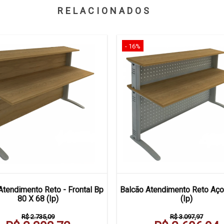
RELACIONADOS
- 16%
Atendimento Reto - Frontal Bp
Balcão Atendimento Reto Aço
80 X 68 (Ip)
(Ip)
R$ 2.735,09
R$ 3.097,97