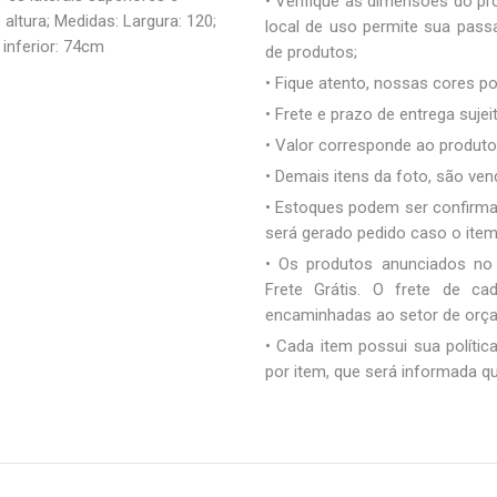
• Verifique as dimensões do pro
ltura; Medidas: Largura: 120;
local de uso permite sua pas
 inferior: 74cm
de produtos;
• Fique atento, nossas cores 
• Frete e prazo de entrega sujei
• Valor corresponde ao produto 
• Demais itens da foto, são ve
• Estoques podem ser confirm
será gerado pedido caso o ite
• Os produtos anunciados no
Frete Grátis. O frete de c
encaminhadas ao setor de orç
• Cada item possui sua polític
por item, que será informada q