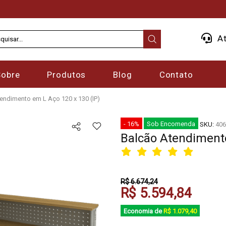
At
Sobre
Produtos
Blog
Contato
endimento em L Aço 120 x 130 (IP)
- 16%
Sob Encomenda
SKU:
406
Balcão Atendimento
R$ 6.674,24
R$ 5.594,84
Economia de
R$ 1.079,40