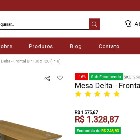
At
Sobre
Produtos
Blog
Contato
Delta - Frontal BP 100 x 120 (IP18)
- 16%
Sob Encomenda
SKU:
268
Mesa Delta - Fronta
R$ 1.575,67
R$ 1.328,87
Economia de
R$ 246,80