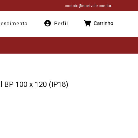
contato@marfvale.com.br
Carrinho
endimento
Perfil
l BP 100 x 120 (IP18)