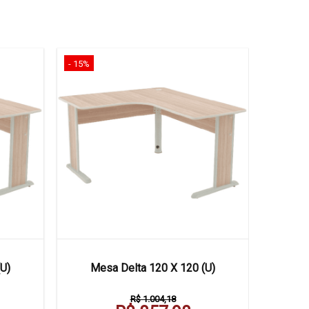
- 15%
- 16%
Mesa D
U)
Mesa Delta 120 X 120 (U)
R$ 1.004,18