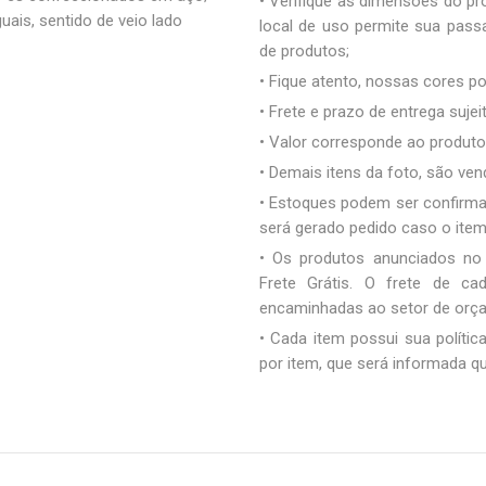
• Verifique as dimensões do pro
uais, sentido de veio lado
local de uso permite sua pas
de produtos;
• Fique atento, nossas cores 
• Frete e prazo de entrega sujei
• Valor corresponde ao produto 
• Demais itens da foto, são ve
• Estoques podem ser confirm
será gerado pedido caso o ite
• Os produtos anunciados no
Frete Grátis. O frete de c
encaminhadas ao setor de orç
• Cada item possui sua polític
por item, que será informada q