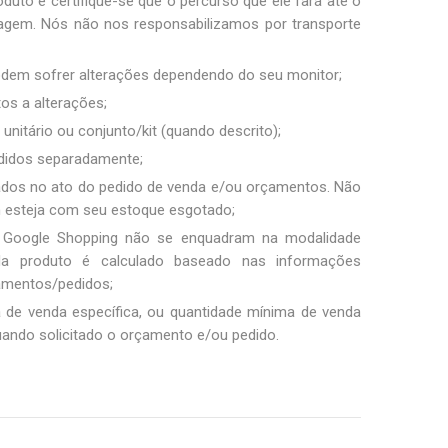
duto e certifique-se que o percurso que ele fará até o
sagem. Nós não nos responsabilizamos por transporte
podem sofrer alterações dependendo do seu monitor;
tos a alterações;
unitário ou conjunto/kit (quando descrito);
ndidos separadamente;
ados no ato do pedido de venda e/ou orçamentos. Não
m esteja com seu estoque esgotado;
 Google Shopping não se enquadram na modalidade
ada produto é calculado baseado nas informações
amentos/pedidos;
a de venda específica, ou quantidade mínima de venda
uando solicitado o orçamento e/ou pedido.