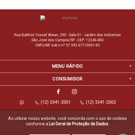
Rua Bakhos Yossef Alwan, 290 - Sala 01 - Jardim das Indústrias
São José dos Campos/SP - CEP: 12240-450
CNPJ/MF sob o nº 57.592.677/0001-83
MENU RÁPIDO
CONSUMIDOR
(12) 3341-2001
(12) 3341-2002
Ao utilizar nosso website, você concorda com o uso de cookies
© Copyright 2026 Marfvale Móveis para Escritório. Todos os direitos 
conforme a
Lei Geral de Proteção de Dados
.
reservados.