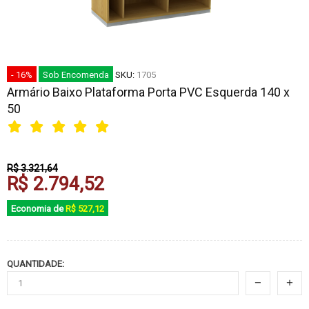
- 16%
Sob Encomenda
SKU:
1705
Armário Baixo Plataforma Porta PVC Esquerda 140 x
50
R$ 3.321,64
R$ 2.794,52
Economia de
R$ 527,12
QUANTIDADE: